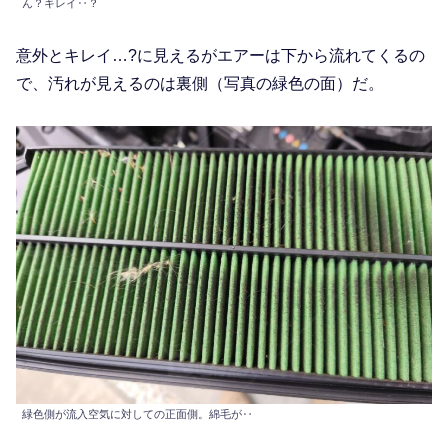
ん？キレイ‥？
意外とキレイ…?に見えるがエアーは下から流れてくるの
で、汚れが見えるのは裏側（写真の緑色の面）だ。
緑色側が流入空気に対しての正面側。綿毛が‥